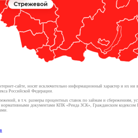
ернет-сайте, носят исключительно информационный характер и их ни в ко
екса Российской Федерации.
режений, в т.ч. размеры процентных ставок по займам и сбережениям, у
и нормативными документами КПК «Ренда ЗСК», Гражданским кодексом Р
ами.
в