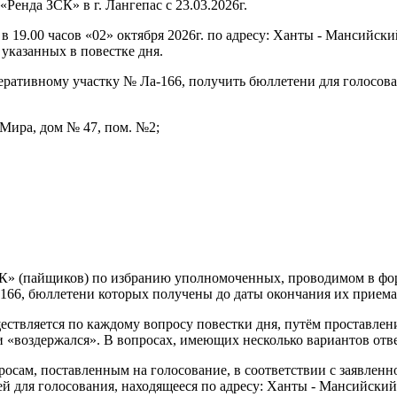
енда ЗСК» в г. Лангепас с 23.03.2026г.
 19.00 часов «02» октября 2026г. по адресу: Ханты - Мансийски
 указанных в повестке дня.
ративному участку № Ла-166, получить бюллетени для голосова
 Мира, дом № 47, пом. №2;
К» (пайщиков) по избранию уполномоченных, проводимом в фор
-166, бюллетени которых получены до даты окончания их приема
твляется по каждому вопросу повестки дня, путём проставлени
«воздержался». В вопросах, имеющих несколько вариантов ответа
ам, поставленным на голосование, в соответствии с заявленно
й для голосования, находящееся по адресу: Ханты - Мансийский 