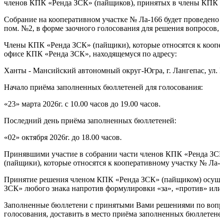
членов КПК «Ренда ЗСК» (пайщиков), принятых в члены КПК «Р
Собрание на кооперативном участке № Ла-166 будет проведено в
пом. №2, в форме заочного голосования для решения вопросов,
Члены КПК «Ренда ЗСК» (пайщики), которые относятся к коопе
офисе КПК «Ренда ЗСК», находящемуся по адресу:
Ханты - Мансийский автономный округ-Югра, г. Лангепас, ул.
Начало приёма заполненных бюллетеней для голосования:
«23» марта 2026г. с 10.00 часов до 19.00 часов.
Последний день приёма заполненных бюллетеней:
«02» октября 2026г. до 18.00 часов.
Принявшими участие в собрании части членов КПК «Ренда ЗС
(пайщики), которые относятся к кооперативному участку № Ла
Принятие решения членом КПК «Ренда ЗСК» (пайщиком) осущес
ЗСК» любого знака напротив формулировки «за», «против» или 
Заполненные бюллетени с принятыми Вами решениями по вопрос
голосования, доставить в место приёма заполненных бюллетене