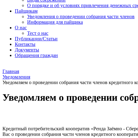
О порядке и об условиях привлечения денежных ср
Пайщикам
Уведомления о проведении собрания части членов
Информация для пайщика
О нас
Тест о нас
Публикации/Статьи
Контакты
Документы
Обращения граждан
Главная
Уведомления
Уведомляем о проведении собрания части членов кредитного к
Уведомляем о проведении соб
Кредитный потребительский кооператив «Ренда Заёмно - Сберегат
Вас о проведении собрания части членов кредитного кооперати