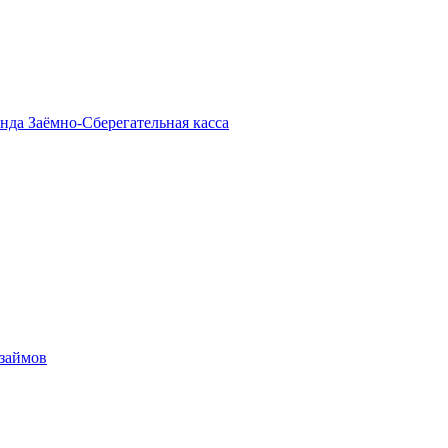
енда
Заёмно-Сберегательная касса
 займов