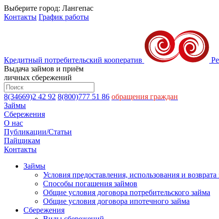
Выберите город:
Лангепас
Контакты
График работы
Кредитный потребительский кооператив
Р
Выдача займов и приём
личных сбережений
8(34669)2 42 92
8(800)777 51 86
обращения граждан
Займы
Сбережения
О нас
Публикации/Статьи
Пайщикам
Контакты
Займы
Условия предоставления, использования и возврата
Способы погашения займов
Общие условия договора потребительского займа
Общие условия договора ипотечного займа
Сбережения
Виды сбережений