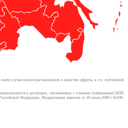
ем случае нельзя рассматривать в качестве оферты, в т.ч. публичной
станавливаются в договорах, заключаемых с членами (пайщиками) КПК
оссийской Федерации, Федеральным законом от 18 июля 2009 г.№190-