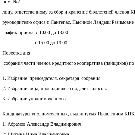
пом. №2
лицу, ответственному за сбор и хранение бюллетеней членов 
руководителю офиса г. Лангепас, Пысиной Ландыш Разимовне
Выберите ваш г
график приёма: с 10.00 до 13.00
с 15.00 до 19.00
Повестка дня
собрания части членов кредитного кооператива (пайщиков) п
Например:
Лангепас
Когалым
1. Избрание председателя, секретаря собрания.
Мегион
Обрат
2. Избрание лица, проводившего подсчет голосов.
Нижневартовск
Стрежевой
3. Избрание уполномоченного.
Сургут
Телефон
*
Лангепас
Кандидатуры уполномоченных, выдвинутых Правлением КПК 
Покачи
1) Абрамов Александр Владимирович;
2) Щукина Нина Владимировна.