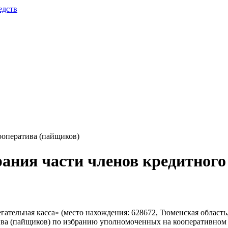
едств
ооператива (пайщиков)
рания части членов кредитного
ельная касса» (место нахождения: 628672, Тюменская область, г. 
ва (пайщиков) по избранию уполномоченных на кооперативном уч