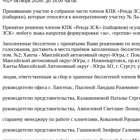
«02» октября 2026г. до 18.00 часов.
Принявшими участие в собрании части членов КПК «Ренда ЗС
(пайщики), которые относятся к кооперативному участку № Ла
Принятие решения членом КПК «Ренда ЗСК» (пайщиком) осущес
ЗСК» любого знака напротив формулировки «за», «против» или 
Заполненные бюллетени с принятыми Вами решениями по вопрос
голосования, доставить в места приёмов заполненных бюллетен
пом. №2; Ханты - Мансийский автономный округ-Югра, г. Покач
Мансийский автономный округ-Югра, г. Нижневартовск, пр-кт.
Ханты-Мансийский Автономный округ - Югра АО, г. Сургут, ул. 
лицам, ответственным за сбор и хранение бюллетеней членов 
руководителю офиса г. Лангепас, Пысиной Ландыш Разимовне
руководителю представительства, Калашниковой Наталье Серг
Выберите ваш г
руководителю представительства, Ампиловой Светлане Леони
старшему менеджеру по работе с клиентами, Ковалевой Рауша
руководителю представительства, Гашиковой Зинфире Галимя
Например:
Лангепас