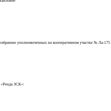
ихайловне
ная связь
о избранию уполномоченных на кооперативном участке № Ла-175
ласен на обработку
персональных данных
«Ренда ЗСК»: