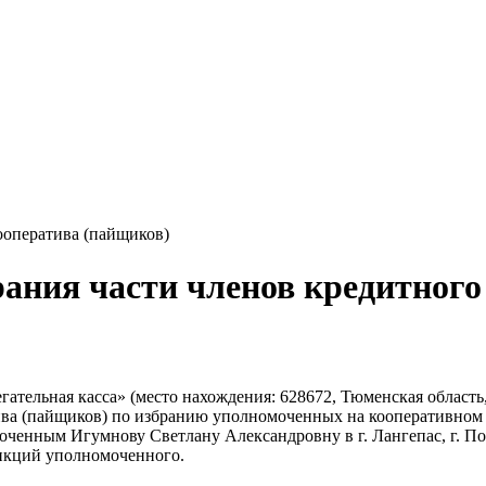
ооператива (пайщиков)
рания части членов кредитного
ельная касса» (место нахождения: 628672, Тюменская область, г. 
ива (пайщиков) по избранию уполномоченных на кооперативном 
ченным Игумнову Светлану Александровну в г. Лангепас, г. Покач
ункций уполномоченного.