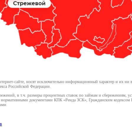
ернет-сайте, носят исключительно информационный характер и их ни в ко
екса Российской Федерации.
режений, в т.ч. размеры процентных ставок по займам и сбережениям, у
и нормативными документами КПК «Ренда ЗСК», Гражданским кодексом Р
ами.
в