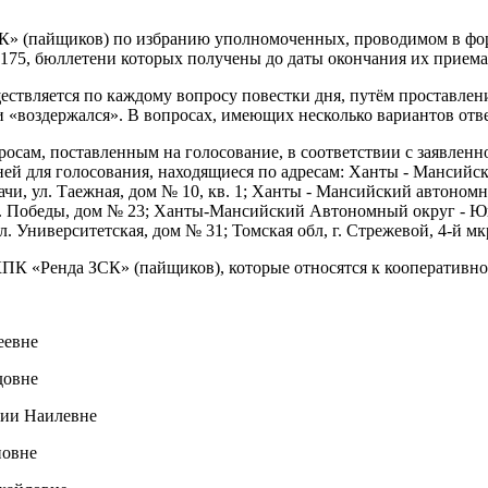
К» (пайщиков) по избранию уполномоченных, проводимом в фор
-175, бюллетени которых получены до даты окончания их приема
твляется по каждому вопросу повестки дня, путём проставлени
«воздержался». В вопросах, имеющих несколько вариантов ответа
ам, поставленным на голосование, в соответствии с заявленно
ей для голосования, находящиеся по адресам: Ханты - Мансийск
и, ул. Таежная, дом № 10, кв. 1; Ханты - Мансийский автономн
 Победы, дом № 23; Ханты-Мансийский Автономный округ - Югра 
Университетская, дом № 31; Томская обл, г. Стрежевой, 4-й мкр
КПК «Ренда ЗСК» (пайщиков), которые относятся к кооперативно
еевне
ород
довне
нии Наилевне
новне