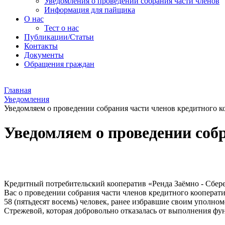
Уведомления о проведении собрания части членов
Информация для пайщика
О нас
Тест о нас
Публикации/Статьи
Контакты
Документы
Обращения граждан
Главная
Уведомления
Уведомляем о проведении собрания части членов кредитного к
Уведомляем о проведении соб
Кредитный потребительский кооператив «Ренда Заёмно - Сберегат
Вас о проведении собрания части членов кредитного кооперат
58 (пятьдесят восемь) человек, ранее избравшие своим уполномо
Стрежевой, которая добровольно отказалась от выполнения ф