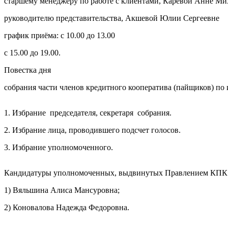
старшему менеджеру по работе с клиентами, Каревой Анне М
Когалым
руководителю представительства, Акшевой Юлии Сергеевне
Мегион
Обрат
Нижневартовск
график приёма: с 10.00 до 13.00
Стрежевой
с 15.00 до 19.00.
Сургут
Телефон
*
Лангепас
Повестка дня
Покачи
собрания части членов кредитного кооператива (пайщиков) п
Я сог
1. Избрание председателя, секретаря собрания.
2. Избрание лица, проводившего подсчет голосов.
3. Избрание уполномоченного.
Кандидатуры уполномоченных, выдвинутых Правлением КПК 
1) Вяльшина Алиса Мансуровна;
2) Коновалова Надежда Федоровна.