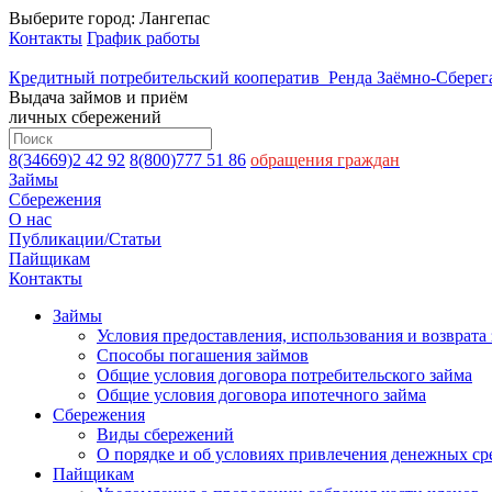
Выберите город:
Лангепас
Контакты
График работы
Кредитный потребительский кооператив
Ренда
Заёмно-Сберега
Выдача займов и приём
личных сбережений
8(34669)2 42 92
8(800)777 51 86
обращения граждан
Займы
Сбережения
О нас
Публикации/Статьи
Пайщикам
Контакты
Займы
Условия предоставления, использования и возврата
Способы погашения займов
Общие условия договора потребительского займа
Общие условия договора ипотечного займа
Сбережения
Виды сбережений
О порядке и об условиях привлечения денежных ср
Пайщикам