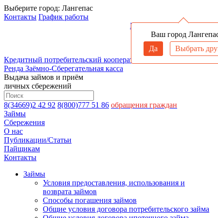
Выберите город:
Лангепас
Контакты
График работы
Войти в личный кабинет
Ваш город Лангепа
Да
Выбрать дру
Кредитный потребительский кооператив
Ренда
Заёмно-Сберегательная касса
Выдача займов и приём
личных сбережений
8(34669)2 42 92
8(800)777 51 86
обращения граждан
Займы
Сбережения
О нас
Публикации/Статьи
Пайщикам
Контакты
Займы
Условия предоставления, использования и
возврата займов
Способы погашения займов
Общие условия договора потребительского займа
Общие условия договора ипотечного займа