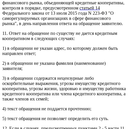
финансового рынка, объединяющей кредитные кооперативы,
контроля в порядке, предусмотренном
статьей 14
Федерального закона от 13 июля 2015 года N 223-ФЗ "О
саморегулируемых организациях в сфере финансового
Выберите ваш город
рынка", в день направления ответа на обращение заявителю.
11. Ответ на обращение по существу не дается кредитным
кооперативом в следующих случаях:
1) в обращении не указан адрес, по которому должен быть
направлен ответ;
Например:
Лангепас
Когалым
2) в обращении не указана фамилия (наименование)
заявителя;
Мегион
Обратная связь
Нижневартовск
3) в обращении содержатся нецензурные либо
Стрежевой
оскорбительные выражения, угрозы имуществу кредитного
Сургут
кооператива, угрозы жизни, здоровью и имуществу работника
Телефон
*
кредитного кооператива или члена кредитного кооператива, а
Лангепас
также членов их семей;
Покачи
4) текст обращения не поддается прочтению;
5) текст обращения не позволяет определить его суть.
Я согласен на обработку
персональных данных
12. Если в случаях, предусмотренных
пунктами 2
-
5 части 11