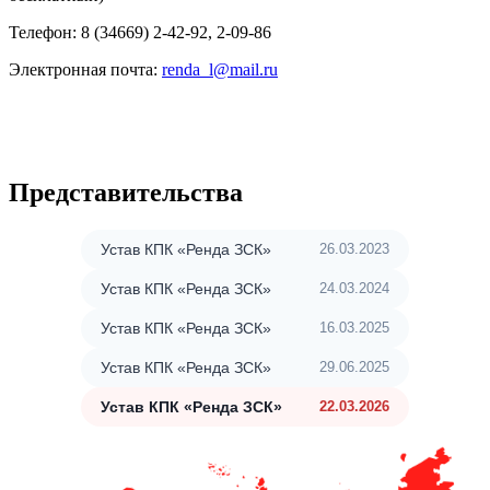
Телефон: 8 (34669) 2-42-92, 2-09-86
Электронная почта:
renda_l@mail.ru
Представительства
Устав КПК «Ренда ЗСК»
26.03.2023
Выберите ваш город
Устав КПК «Ренда ЗСК»
24.03.2024
Устав КПК «Ренда ЗСК»
16.03.2025
Устав КПК «Ренда ЗСК»
29.06.2025
Например:
Лангепас
Устав КПК «Ренда ЗСК»
22.03.2026
Когалым
Мегион
Обратная связь
Нижневартовск
Стрежевой