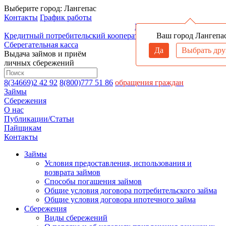
Выберите город:
Лангепас
Контакты
График работы
Войти в личный кабинет
Кредитный потребительский кооператив
Ренда
Ваш город Лангепа
Заёмно-
Сберегательная касса
Да
Выбрать дру
Выдача займов и приём
личных сбережений
8(34669)2 42 92
8(800)777 51 86
обращения граждан
Займы
Сбережения
О нас
Публикации/Статьи
Пайщикам
Контакты
Займы
Условия предоставления, использования и
возврата займов
Способы погашения займов
Общие условия договора потребительского займа
Общие условия договора ипотечного займа
Сбережения
Виды сбережений