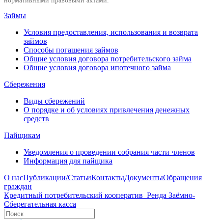
нормативными правовыми актами.
Займы
Условия предоставления, использования и возврата
займов
Способы погашения займов
Общие условия договора потребительского займа
Общие условия договора ипотечного займа
Сбережения
Виды сбережений
О порядке и об условиях привлечения денежных
средств
Пайщикам
Уведомления о проведении собрания части членов
Информация для пайщика
О нас
Публикации/Статьи
Контакты
Документы
Обращения
граждан
Кредитный потребительский кооператив
Ренда
Заёмно-
Сберегательная касса