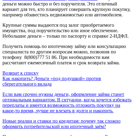
деньги можно быстро и без поручителя. Это отличный
Например:
Лангепас
вариант для тех, кто планирует совершить крупную покупку,
например обзавестись недвижимостью или автомобилем.
Когалым
Мегион
Крупные суммы выдаются под залог приобретаемого
Обратная связь
имущества, под поручительство или иное обеспечение.
Нижневартовск
Небольшие деньги – только по паспорту и справке 2-НДФЛ.
Стрежевой
Сургут
Получить помощь по ипотечному займу или консультацию
Телефон
*
Лангепас
специалиста по другим вопросам можно, позвонив по
телефону 8(800)777 51 86. При необходимости вам
Покачи
рассчитают ежемесячный платеж и срок возврата займа.
Возврат к списку
Я согласен на обработку
персональных данных
Как накопить? Деньги «под подушкой» против
сберегательного вклада
Если вам срочно нужны деньги, оформление займа станет
оптимальным вариантом. В ситуации, когда хочется избежать
переплаты и имеется возможность отложить покупку на
какое-то время, лучше не влезать в долги и накопить.
Новые реалии и ставки по кредитам: почему так сложно
оформить потребительский или ипотечный заём?