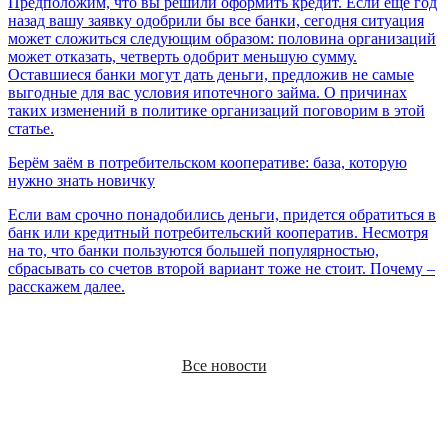
Предположим, что вы решили оформить кредит. Если еще год
назад вашу заявку одобрили бы все банки, сегодня ситуация
может сложиться следующим образом: половина организаций
может отказать, четверть одобрит меньшую сумму.
Оставшиеся банки могут дать деньги, предложив не самые
выгодные для вас условия ипотечного займа. О причинах
таких изменений в политике организаций поговорим в этой
статье.
Берём заём в потребительском кооперативе: база, которую
нужно знать новичку
Если вам срочно понадобились деньги, придется обратиться в
банк или кредитный потребительский кооператив. Несмотря
на то, что банки пользуются большей популярностью,
сбрасывать со счетов второй вариант тоже не стоит. Почему –
расскажем далее.
Все новости