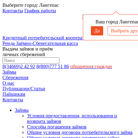
Выберите город:
Лангепас
Контакты
График работы
Войти в личный кабинет
Ваш город Лангепа
Да
Выбрать дру
Кредитный потребительский кооператив
Ренда
Заёмно-Сберегательная касса
Выдача займов и приём
личных сбережений
8(34669)2 42 92
8(800)777 51 86
обращения граждан
Займы
Сбережения
О нас
Публикации/Статьи
Пайщикам
Контакты
Займы
Условия предоставления, использования и
возврата займов
Способы погашения займов
Общие условия договора потребительского займа
Общие условия договора ипотечного займа