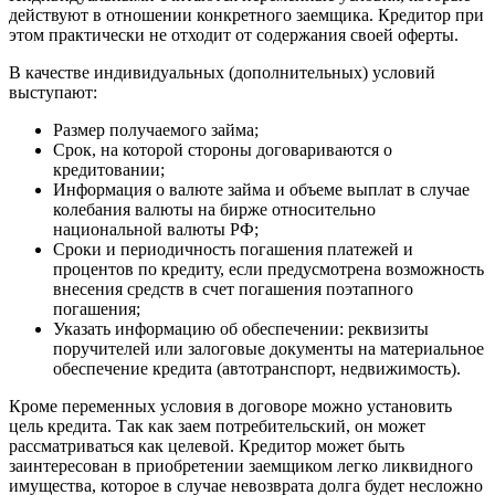
Например:
Лангепас
действуют в отношении конкретного заемщика. Кредитор при
Когалым
этом практически не отходит от содержания своей оферты.
Мегион
Обратная связь
В качестве индивидуальных (дополнительных) условий
Нижневартовск
выступают:
Стрежевой
Размер получаемого займа;
Сургут
Телефон
*
Срок, на которой стороны договариваются о
Лангепас
кредитовании;
Покачи
Информация о валюте займа и объеме выплат в случае
колебания валюты на бирже относительно
национальной валюты РФ;
Сроки и периодичность погашения платежей и
Я согласен на обработку
персональных данных
процентов по кредиту, если предусмотрена возможность
внесения средств в счет погашения поэтапного
погашения;
Указать информацию об обеспечении: реквизиты
поручителей или залоговые документы на материальное
обеспечение кредита (автотранспорт, недвижимость).
Кроме переменных условия в договоре можно установить
цель кредита. Так как заем потребительский, он может
рассматриваться как целевой. Кредитор может быть
заинтересован в приобретении заемщиком легко ликвидного
имущества, которое в случае невозврата долга будет несложно