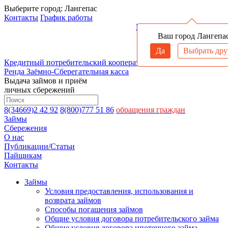
Выберите город:
Лангепас
Контакты
График работы
Войти в личный кабинет
Ваш город Лангепа
Да
Выбрать дру
Кредитный потребительский кооператив
Ренда
Заёмно-Сберегательная касса
Выдача займов и приём
личных сбережений
8(34669)2 42 92
8(800)777 51 86
обращения граждан
Займы
Сбережения
О нас
Публикации/Статьи
Пайщикам
Контакты
Займы
Условия предоставления, использования и
возврата займов
Способы погашения займов
Общие условия договора потребительского займа
Общие условия договора ипотечного займа