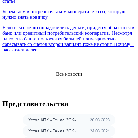
статье.
Берём заём в потребительском кооперативе: база, которую
нужно знать новичку
Если вам срочно понадобились деньги, придется обратиться в
банк или кредитный потребительский кооператив. Несмотря
на то, что банки пользуются большей популярностью,
сбрасывать со счетов второй вариант тоже не стоит. Почему –
расскажем далее.
Все новости
Представительства
Устав КПК «Ренда ЗСК»
26.03.2023
Устав КПК «Ренда ЗСК»
24.03.2024