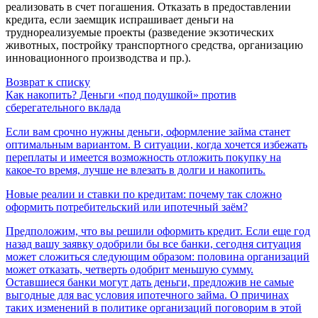
реализовать в счет погашения. Отказать в предоставлении
кредита, если заемщик испрашивает деньги на
труднореализуемые проекты (разведение экзотических
животных, постройку транспортного средства, организацию
инновационного производства и пр.).
Возврат к списку
Как накопить? Деньги «под подушкой» против
сберегательного вклада
Если вам срочно нужны деньги, оформление займа станет
оптимальным вариантом. В ситуации, когда хочется избежать
переплаты и имеется возможность отложить покупку на
какое-то время, лучше не влезать в долги и накопить.
Новые реалии и ставки по кредитам: почему так сложно
оформить потребительский или ипотечный заём?
Предположим, что вы решили оформить кредит. Если еще год
назад вашу заявку одобрили бы все банки, сегодня ситуация
может сложиться следующим образом: половина организаций
может отказать, четверть одобрит меньшую сумму.
Оставшиеся банки могут дать деньги, предложив не самые
выгодные для вас условия ипотечного займа. О причинах
таких изменений в политике организаций поговорим в этой