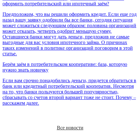
оформить потребительский или ипотечный заём?
Я согласен на обработку
персональных данных
Предположим, что вы решили оформить кредит. Если еще год
назад вашу заявку одобрили бы все банки, сегодня ситуация
может сложиться следующим образом: половина организаций
может отказать, четверть одобрит меньшую сумму.
Оставшиеся банки могут дать деньги, предложив не самые
выгодные для вас условия ипотечного займа. О причинах
таких изменений в политике организаций поговорим в этой
статье.
Берём заём в потребительском кооперативе: база, которую
нужно знать новичку
Если вам срочно понадобились деньги, придется обратиться в
банк или кредитный потребительский кооператив. Несмотря
на то, что банки пользуются большей популярностью,
сбрасывать со счетов второй вариант тоже не стоит. Почему –
расскажем далее.
Все новости