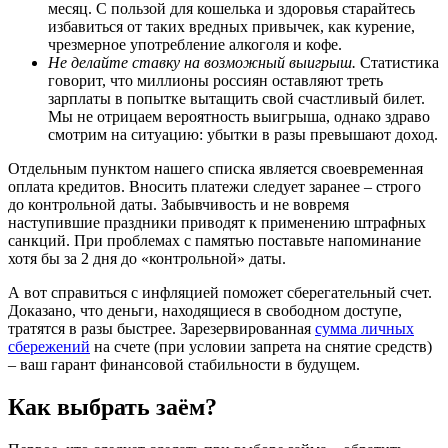
месяц. С пользой для кошелька и здоровья старайтесь
избавиться от таких вредных привычек, как курение,
чрезмерное употребление алкоголя и кофе.
Не делайте ставку на возможный выигрыш.
Статистика
говорит, что миллионы россиян оставляют треть
зарплаты в попытке вытащить свой счастливый билет.
Мы не отрицаем вероятность выигрыша, однако здраво
смотрим на ситуацию: убытки в разы превышают доход.
Отдельным пунктом нашего списка является своевременная
оплата кредитов. Вносить платежи следует заранее – строго
до контрольной даты. Забывчивость и не вовремя
наступившие праздники приводят к применению штрафных
санкций. При проблемах с памятью поставьте напоминание
хотя бы за 2 дня до «контрольной» даты.
А вот справиться с инфляцией поможет сберегательный счет.
Доказано, что деньги, находящиеся в свободном доступе,
тратятся в разы быстрее. Зарезервированная
сумма личных
сбережений
на счете (при условии запрета на снятие средств)
– ваш гарант финансовой стабильности в будущем.
Как выбрать заём?