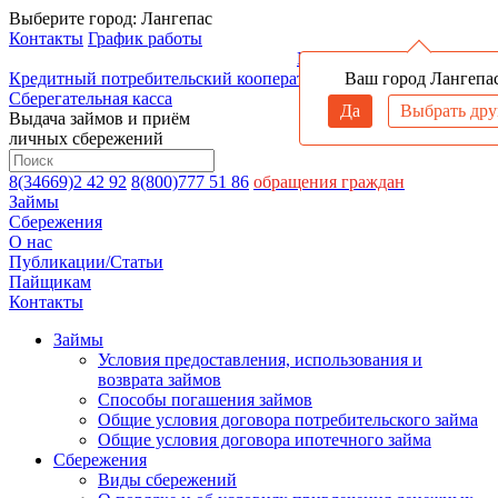
Выберите город:
Лангепас
Контакты
График работы
Войти в личный кабинет
Кредитный потребительский кооператив
Ренда
Ваш город Лангепа
Заёмно-
Сберегательная касса
Да
Выбрать дру
Выдача займов и приём
личных сбережений
8(34669)2 42 92
8(800)777 51 86
обращения граждан
Займы
Сбережения
О нас
Публикации/Статьи
Пайщикам
Контакты
Займы
Условия предоставления, использования и
возврата займов
Способы погашения займов
Общие условия договора потребительского займа
Общие условия договора ипотечного займа
Сбережения
Виды сбережений