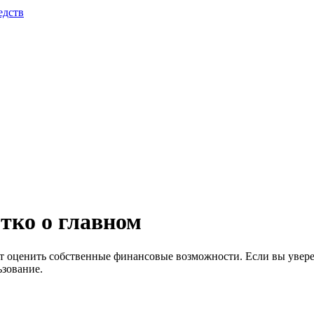
едств
тко о главном
т оценить собственные финансовые возможности. Если вы уверен
ьзование.