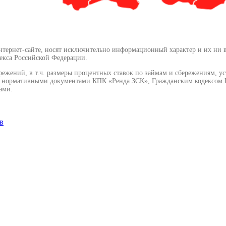
ернет-сайте, носят исключительно информационный характер и их ни в ко
екса Российской Федерации.
режений, в т.ч. размеры процентных ставок по займам и сбережениям, у
и нормативными документами КПК «Ренда ЗСК», Гражданским кодексом Р
ами.
в