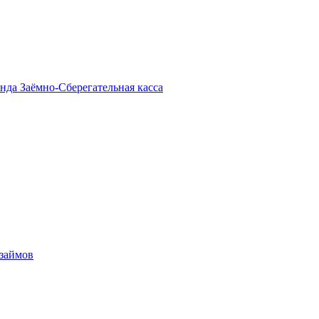
енда
Заёмно-Сберегательная касса
 займов