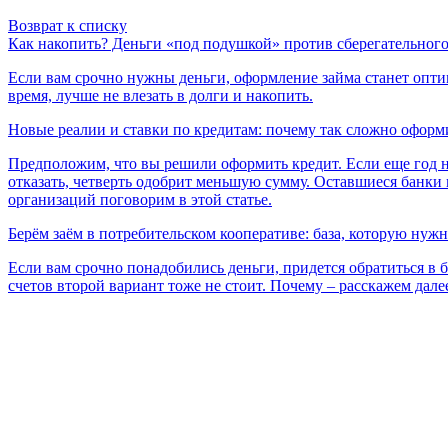
Выберите ваш г
Возврат к списку
Как накопить? Деньги «под подушкой» против сберегательного
Если вам срочно нужны деньги, оформление займа станет опти
время, лучше не влезать в долги и накопить.
Новые реалии и ставки по кредитам: почему так сложно оформ
Например:
Лангепас
Когалым
Предположим, что вы решили оформить кредит. Если еще год н
Мегион
отказать, четверть одобрит меньшую сумму. Оставшиеся банки 
Обрат
организаций поговорим в этой статье.
Нижневартовск
Стрежевой
Берём заём в потребительском кооперативе: база, которую нужн
Сургут
Телефон
*
Если вам срочно понадобились деньги, придется обратиться в 
Лангепас
счетов второй вариант тоже не стоит. Почему – расскажем дале
Покачи
Я сог