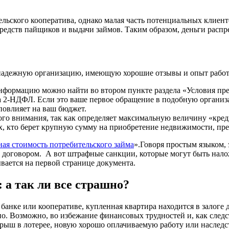
льского кооператива, однако малая часть потенциальных клиент
средств пайщиков и выдачи займов. Таким образом, деньги расп
надежную организацию, имеющую хорошие отзывы и опыт работы
формацию можно найти во втором пункте раздела «Условия пред
а 2-НДФЛ. Если это ваше первое обращение в подобную организац
повлияет на ваш бюджет.
ого внимания, так как определяет максимальную величину «креди
ех, кто берет крупную сумму на приобретение недвижимости, п
ная стоимость потребительского займа
».Говоря простым языком,
х договором. А вот штрафные санкции, которые могут быть нал
ывается на первой странице документа.
 а так ли все страшно?
в банке или кооперативе, купленная квартира находится в залоге 
но. Возможно, во избежание финансовых трудностей и, как следс
рыш в лотерее, новую хорошо оплачиваемую работу или наследст