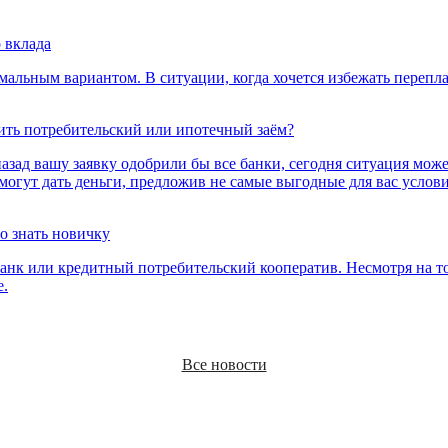
ород
 вклада
мальным вариантом. В ситуации, когда хочется избежать перепла
ить потребительский или ипотечный заём?
азад вашу заявку одобрили бы все банки, сегодня ситуация мо
могут дать деньги, предложив не самые выгодные для вас услов
ная связь
о знать новичку
банк или кредитный потребительский кооператив. Несмотря на т
е.
ласен на обработку
персональных данных
Все новости