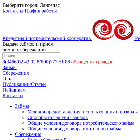
Выберите город:
Лангепас
Контакты
График работы
Кредитный потребительский кооператив
Р
Выдача займов и приём
личных сбережений
8(34669)2 42 92
8(800)777 51 86
обращения граждан
Займы
Сбережения
О нас
Публикации/Статьи
Пайщикам
Контакты
Займы
Условия предоставления, использования и возврата
Способы погашения займов
Общие условия договора потребительского займа
Общие условия договора ипотечного займа
Сбережения
Виды сбережений