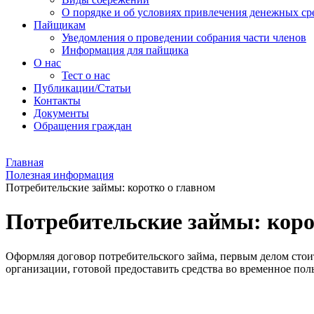
О порядке и об условиях привлечения денежных ср
Пайщикам
Уведомления о проведении собрания части членов
Информация для пайщика
О нас
Тест о нас
Публикации/Статьи
Контакты
Документы
Обращения граждан
Главная
Полезная информация
Потребительские займы: коротко о главном
Потребительские займы: коро
Оформляя договор потребительского займа, первым делом стои
организации, готовой предоставить средства во временное пол