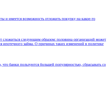
ты и имеется возможность отложить покупку на какое-то
жет сложиться следующим образом: половина организаций может
ия ипотечного займа. О причинах таких изменений в политике
о, что банки пользуются большей популярностью, сбрасывать со