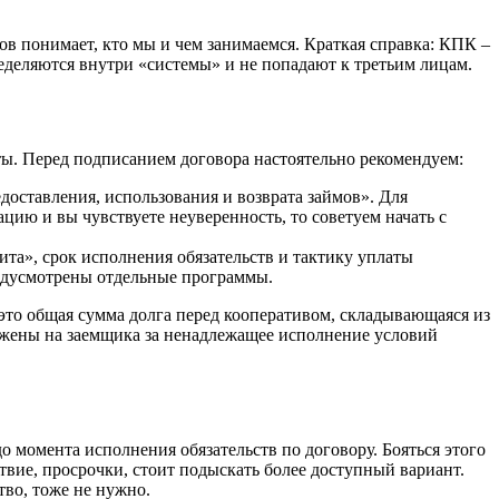
ов понимает, кто мы и чем занимаемся. Краткая справка: КПК –
ределяются внутри «системы» и не попадают к третьим лицам.
. Перед подписанием договора настоятельно рекомендуем:
оставления, использования и возврата займов». Для
ию и вы чувствуете неуверенность, то советуем начать с
та», срок исполнения обязательств и тактику уплаты
редусмотрены отдельные программы.
 это общая сумма долга перед кооперативом, складывающаяся из
ожены на заемщика за ненадлежащее исполнение условий
до момента исполнения обязательств по договору. Бояться этого
твие, просрочки, стоит подыскать более доступный вариант.
во, тоже не нужно.